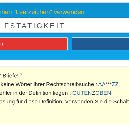
können "Leerzeichen" verwenden
en
0
7
Briefe!
keine Wörter Ihrer Rechtschreibsuche :
AA
***
ZZ
ler in der Definition liegen :
GUTEN
Z
OBEN
sung für diese Definition. Verwenden Sie die Schal