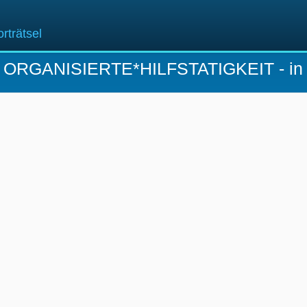
rträtsel
r
ORGANISIERTE*HILFSTATIGKEIT
- in