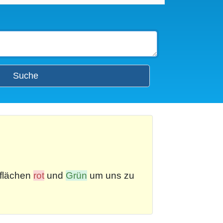
Suche
tflächen
rot
und
Grün
um uns zu