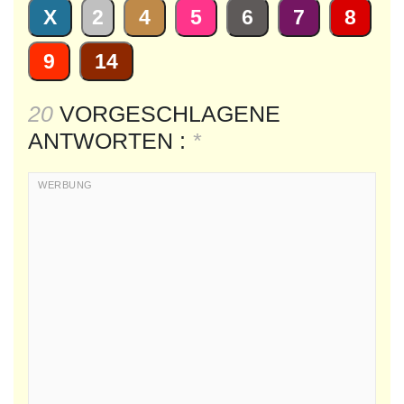
X
2
4
5
6
7
8
9
14
20
VORGESCHLAGENE
ANTWORTEN :
*