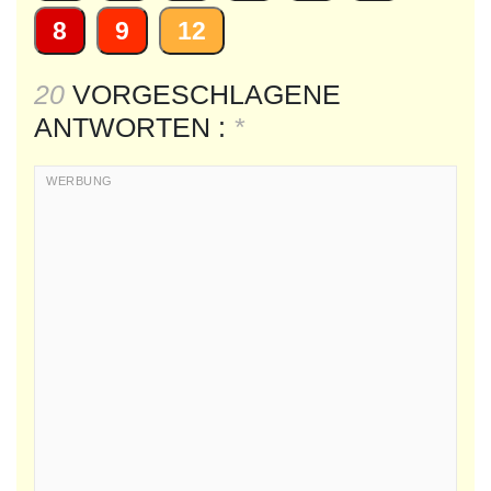
8
9
12
20
VORGESCHLAGENE
ANTWORTEN :
*