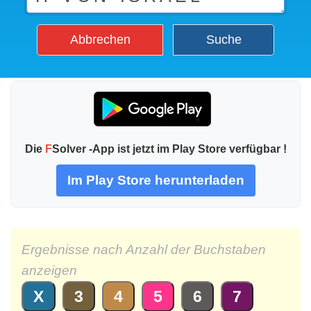
Abbrechen
Suche
Die
F
Solver -App ist jetzt im Play Store verfügbar !
Im Play Store herunterladen
Ergebnisse nach Anzahl der Buchstaben
anzeigen
X
3
4
5
6
7