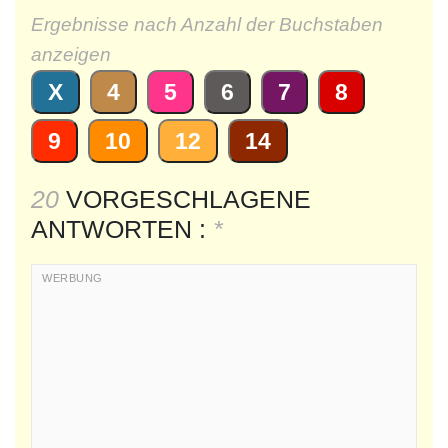
Ergebnisse nach Anzahl der Buchstaben
anzeigen
X
4
5
6
7
8
9
10
12
14
20
VORGESCHLAGENE
ANTWORTEN :
*