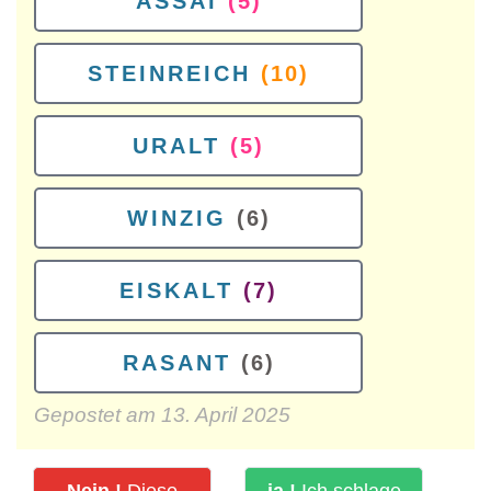
ASSAI
(5)
STEINREICH
(10)
URALT
(5)
WINZIG
(6)
EISKALT
(7)
RASANT
(6)
Gepostet am
13. April 2025