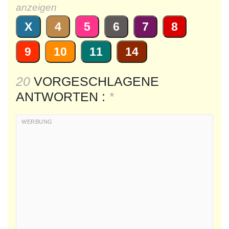
anzeigen
X
4
5
6
7
8
9
10
11
14
20
VORGESCHLAGENE
ANTWORTEN :
*