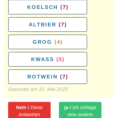
KOELSCH
(7)
ALTBIER
(7)
GROG
(4)
KWASS
(5)
ROTWEIN
(7)
Gepostet am
31. Mai 2025
Nein !
Diese
ja !
Ich schlage
Antworten
eine andere