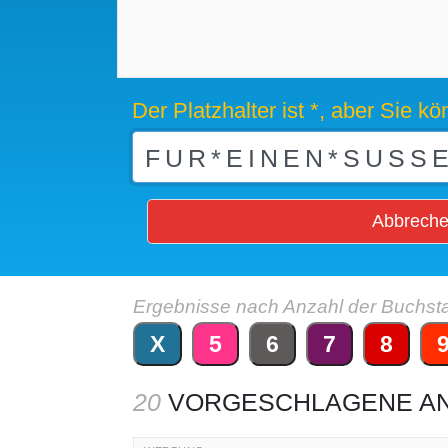
Der Platzhalter ist *, aber Sie 
Abbrech
Ergebnisse nach Anzahl der Buchst
X
5
6
7
8
20
VORGESCHLAGENE A