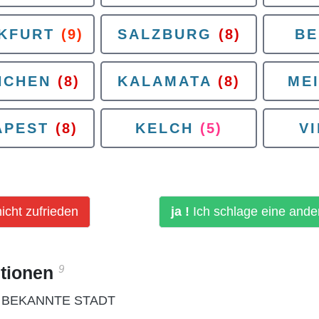
KFURT
(9)
SALZBURG
(8)
BE
NCHEN
(8)
KALAMATA
(8)
ME
APEST
(8)
KELCH
(5)
V
icht zufrieden
ja !
Ich schlage eine ande
9
itionen
 BEKANNTE STADT