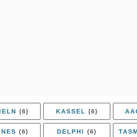
MELN
(6)
KASSEL
(6)
AA
NNES
(6)
DELPHI
(6)
TAS