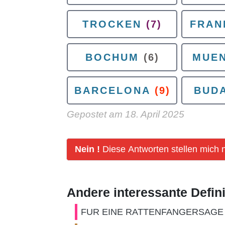
TROCKEN
(7)
FRAN
BOCHUM
(6)
MUE
BARCELONA
(9)
BUD
Gepostet am
18. April 2025
Nein !
Diese Antworten stellen mich n
Andere interessante Defin
FUR EINE RATTENFANGERSAGE