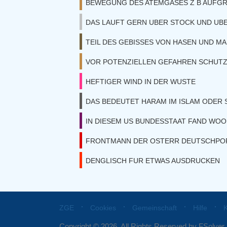
BEWEGUNG DES ATEMGASES Z B AUFG
DAS LAUFT GERN UBER STOCK UND UBE
TEIL DES GEBISSES VON HASEN UND M
VOR POTENZIELLEN GEFAHREN SCHUT
HEFTIGER WIND IN DER WUSTE
DAS BEDEUTET HARAM IM ISLAM ODER 
IN DIESEM US BUNDESSTAAT FAND WO
FRONTMANN DER OSTERR DEUTSCHPOP
DENGLISCH FUR ETWAS AUSDRUCKEN
⋅
⋅
⋅
⋅
ZGE
Cookies
Gemeinschaft
Hilfe
K
Copyright © 2026. All Rights Reserved by FSolver