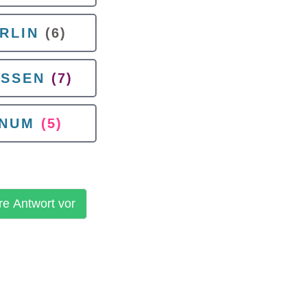
RLIN
(6)
ISSEN
(7)
INUM
(5)
re Antwort vor