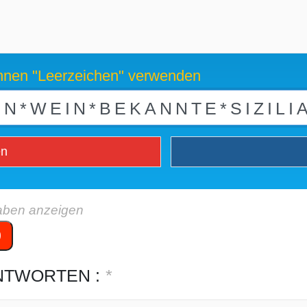
können "Leerzeichen" verwenden
en
aben anzeigen
9
NTWORTEN :
*