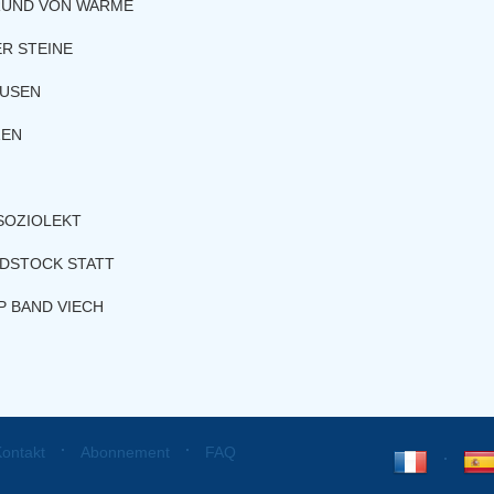
RUND VON WARME
R STEINE
AUSEN
ZEN
SOZIOLEKT
ODSTOCK STATT
 BAND VIECH
⋅
⋅
ontakt
Abonnement
FAQ
⋅