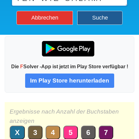
Abbrechen
Suche
Die
F
Solver -App ist jetzt im Play Store verfügbar !
Im Play Store herunterladen
Ergebnisse nach Anzahl der Buchstaben
anzeigen
X
3
4
5
6
7