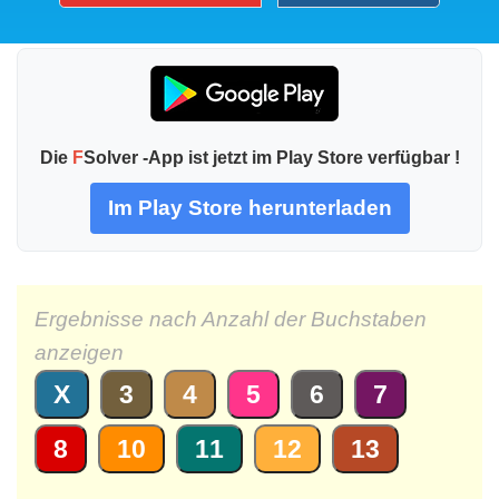
Die
F
Solver -App ist jetzt im Play Store verfügbar !
Im Play Store herunterladen
Ergebnisse nach Anzahl der Buchstaben
anzeigen
X
3
4
5
6
7
8
10
11
12
13