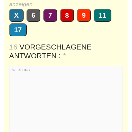
anzeigen
X
6
7
8
9
11
17
16
VORGESCHLAGENE
ANTWORTEN :
*