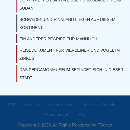
DORT TREFFEN SICH WEISSER UND BLAUER NIL IM
SUDAN
SCHWEDEN UND FINNLAND LIEGEN AUF DIESEM
KONTINENT
EIN ANDERER BEGRIFF FUR MANNLICH
REISEDOKUMENT FUR VIERBEINER UND VOGEL IM
ZIRKUS
DAS PERGAMONMUSEUM BEFINDET SICH IN DIESER
STADT
⋅
⋅
⋅
⋅
⋅
ZGE
Cookies
Gemeinschaft
Hilfe
Kontakt
⋅
Abonnement
FAQ
Copyright © 2026. All Rights Reserved by FSolver