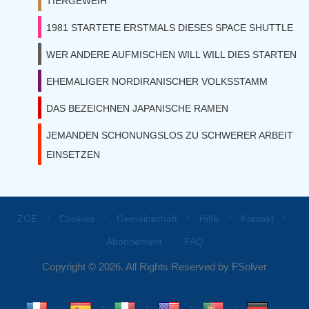
TIERGEWEIH
1981 STARTETE ERSTMALS DIESES SPACE SHUTTLE
WER ANDERE AUFMISCHEN WILL WILL DIES STARTEN
EHEMALIGER NORDIRANISCHER VOLKSSTAMM
DAS BEZEICHNEN JAPANISCHE RAMEN
JEMANDEN SCHONUNGSLOS ZU SCHWERER ARBEIT
EINSETZEN
⋅
⋅
⋅
⋅
⋅
ZGE
Cookies
Gemeinschaft
Hilfe
Kontakt
⋅
Abonnement
FAQ
Copyright © 2026. All Rights Reserved by FSolver
⋅
⋅
⋅
⋅
⋅