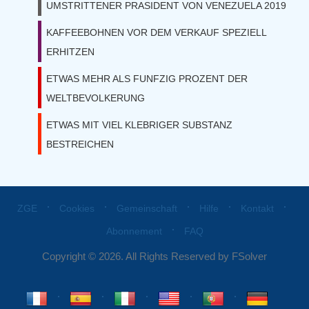
UMSTRITTENER PRASIDENT VON VENEZUELA 2019
KAFFEEBOHNEN VOR DEM VERKAUF SPEZIELL
ERHITZEN
ETWAS MEHR ALS FUNFZIG PROZENT DER
WELTBEVOLKERUNG
ETWAS MIT VIEL KLEBRIGER SUBSTANZ
BESTREICHEN
⋅
⋅
⋅
⋅
⋅
ZGE
Cookies
Gemeinschaft
Hilfe
Kontakt
⋅
Abonnement
FAQ
Copyright © 2026. All Rights Reserved by FSolver
⋅
⋅
⋅
⋅
⋅