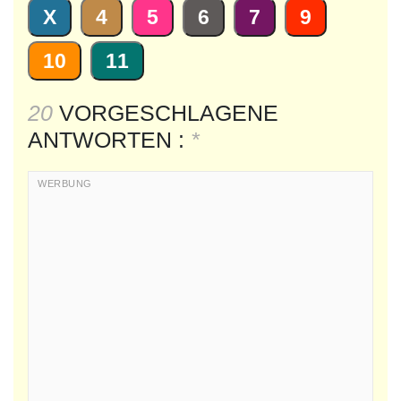
X
4
5
6
7
9
10
11
20
VORGESCHLAGENE
ANTWORTEN :
*