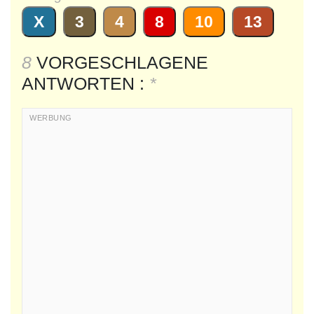
X
3
4
8
10
13
8
VORGESCHLAGENE
ANTWORTEN :
*