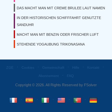
DAS MACHT MAN MIT CREME BRULEE LAUT NAMEN
IN DER HISTORISCHEN SCHIFFFAHRT GENUTZTE
SANDUHR
MACHT MAN MIT BENZIN ODER FRISCHER LUFT
STEHENDE YOGAUBUNG TRIKONASANA
⋅
⋅
⋅
⋅
⋅
ZGE
Cookies
Gemeinschaft
Hilfe
Kontakt
⋅
Abonnement
FAQ
Copyright © 2026. All Rights Reserved by FSolver
⋅
⋅
⋅
⋅
⋅