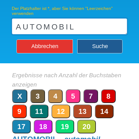
Der Platzhalter ist *, aber Sie können "Leerzeichen"
verwenden
Abbrechen
Suche
Ergebnisse nach Anzahl der Buchstaben
anzeigen
X
3
4
5
7
8
9
11
12
13
14
17
18
19
20