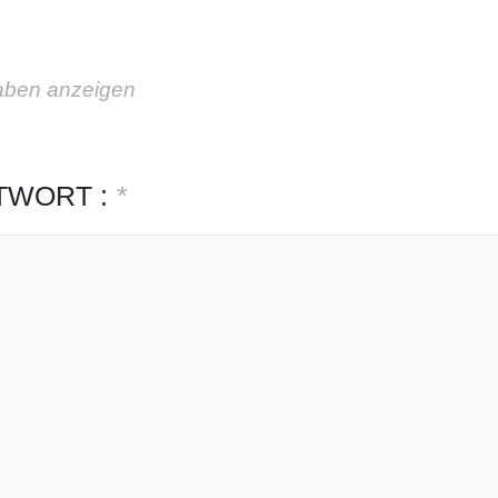
aben anzeigen
TWORT :
*