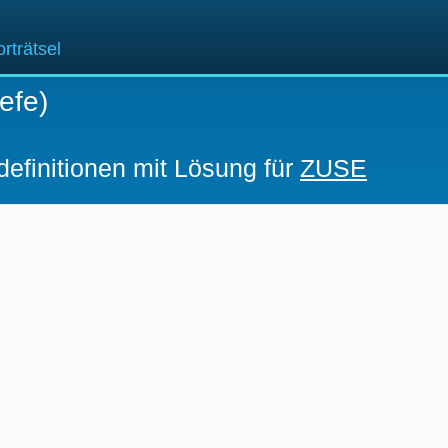
rträtsel
efe)
definitionen mit Lösung für
ZUSE