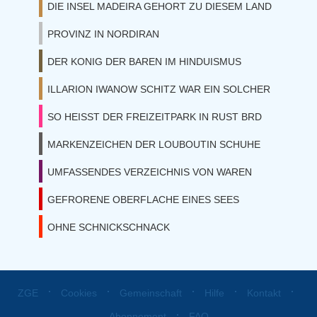
DIE INSEL MADEIRA GEHORT ZU DIESEM LAND
PROVINZ IN NORDIRAN
DER KONIG DER BAREN IM HINDUISMUS
ILLARION IWANOW SCHITZ WAR EIN SOLCHER
SO HEISST DER FREIZEITPARK IN RUST BRD
MARKENZEICHEN DER LOUBOUTIN SCHUHE
UMFASSENDES VERZEICHNIS VON WAREN
GEFRORENE OBERFLACHE EINES SEES
OHNE SCHNICKSCHNACK
⋅
⋅
⋅
⋅
⋅
ZGE
Cookies
Gemeinschaft
Hilfe
Kontakt
⋅
Abonnement
FAQ