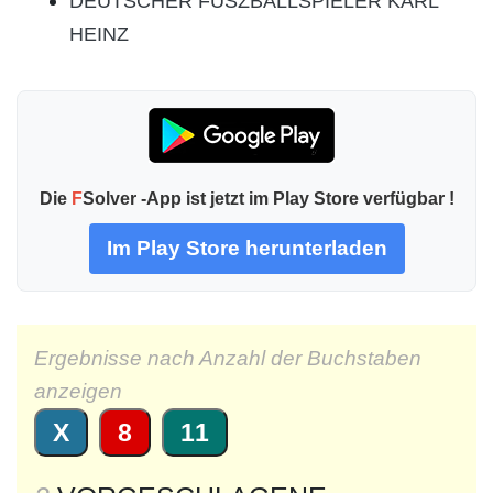
DEUTSCHER FUSZBALLSPIELER KARL
HEINZ
Die
F
Solver -App ist jetzt im Play Store verfügbar !
Im Play Store herunterladen
Ergebnisse nach Anzahl der Buchstaben
anzeigen
X
8
11