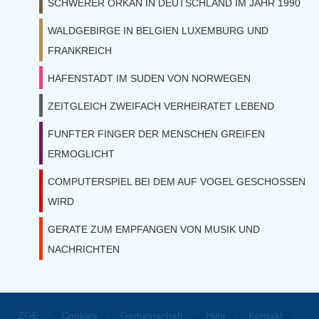
SCHWERER ORKAN IN DEUTSCHLAND IM JAHR 1990
WALDGEBIRGE IN BELGIEN LUXEMBURG UND
FRANKREICH
HAFENSTADT IM SUDEN VON NORWEGEN
ZEITGLEICH ZWEIFACH VERHEIRATET LEBEND
FUNFTER FINGER DER MENSCHEN GREIFEN
ERMOGLICHT
COMPUTERSPIEL BEI DEM AUF VOGEL GESCHOSSEN
WIRD
GERATE ZUM EMPFANGEN VON MUSIK UND
NACHRICHTEN
⋅
⋅
⋅
⋅
⋅
ZGE
Cookies
Gemeinschaft
Hilfe
Kontakt