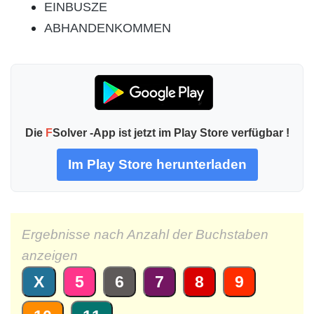
EINBUSZE
ABHANDENKOMMEN
Die
F
Solver -App ist jetzt im Play Store verfügbar !
Im Play Store herunterladen
Ergebnisse nach Anzahl der Buchstaben
anzeigen
X
5
6
7
8
9