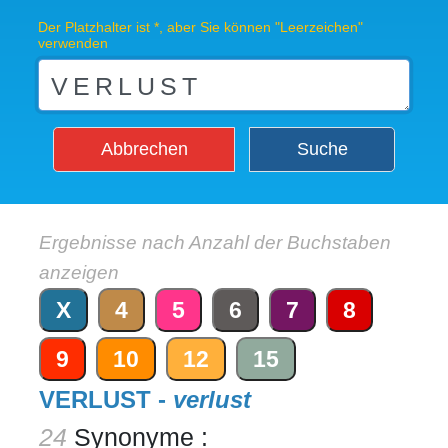
Der Platzhalter ist *, aber Sie können "Leerzeichen"
verwenden
Abbrechen
Suche
Ergebnisse nach Anzahl der Buchstaben
anzeigen
X
4
5
6
7
8
9
10
12
15
VERLUST -
verlust
24
Synonyme :