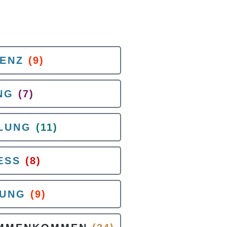
ENZ
(9)
NG
(7)
LUNG
(11)
ESS
(8)
UNG
(9)