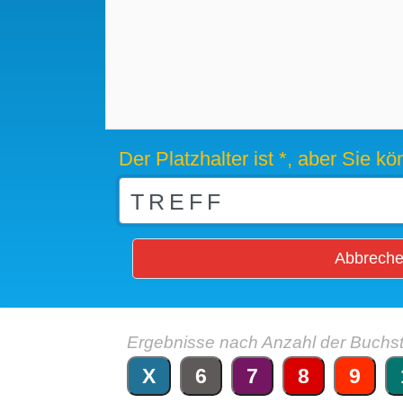
Der Platzhalter ist *, aber Sie 
Abbrech
Ergebnisse nach Anzahl der Buchs
X
6
7
8
9