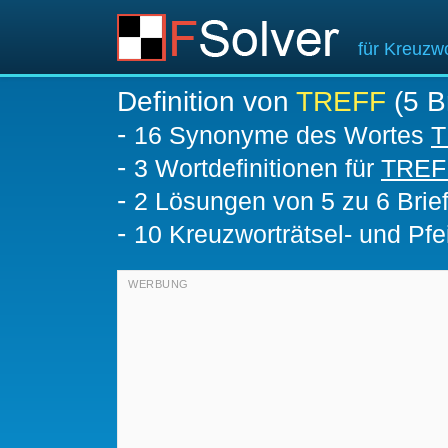
für Kreuzwo
Definition von
TREFF
(5 Br
-
16 Synonyme des Wortes
T
-
3 Wortdefinitionen für
TREF
-
2
Lösungen von 5 zu 6 Brie
-
10 Kreuzworträtsel- und Pfei