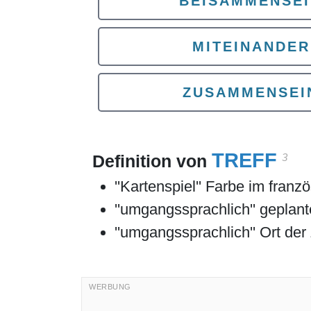
BEISAMMENSE
MITEINANDER
ZUSAMMENSEI
TREFF
3
Definition von
''Kartenspiel'' Farbe im franz
''umgangssprachlich'' geplan
''umgangssprachlich'' Ort de