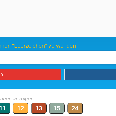
können "Leerzeichen" verwenden
en
taben anzeigen
11
12
13
15
24