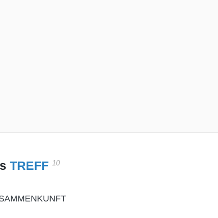
10
es
TREFF
USAMMENKUNFT