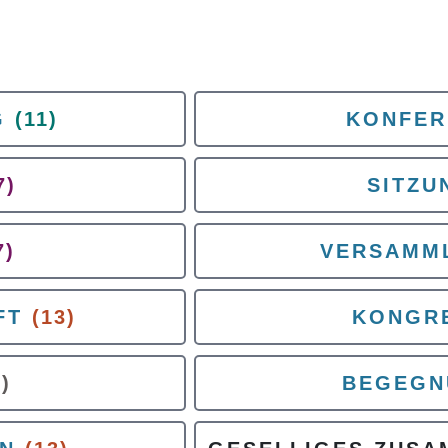
G
(11)
KONFER
7)
SITZU
7)
VERSAMM
FT
(13)
KONGR
6)
BEGEGN