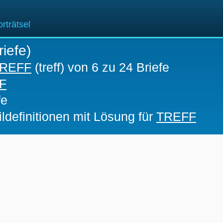
rträtsel
iefe)
REFF
(treff) von 6 zu 24 Briefe
F
fe
ldefinitionen mit Lösung für
TREFF