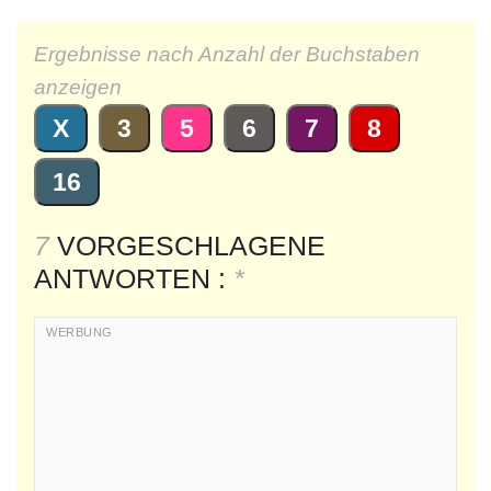
Ergebnisse nach Anzahl der Buchstaben
anzeigen
X
3
5
6
7
8
16
7
VORGESCHLAGENE
ANTWORTEN :
*