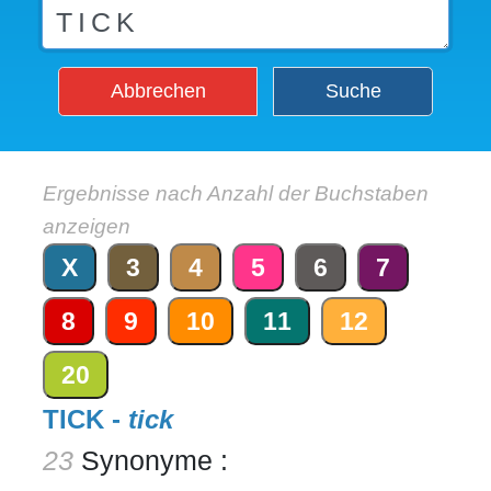
Abbrechen
Suche
Ergebnisse nach Anzahl der Buchstaben
anzeigen
X
3
4
5
6
7
8
9
10
11
12
20
TICK -
tick
23
Synonyme :