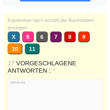
Ergebnisse nach Anzahl der Buchstaben
anzeigen
X
5
6
7
8
9
10
11
17
VORGESCHLAGENE
ANTWORTEN :
*