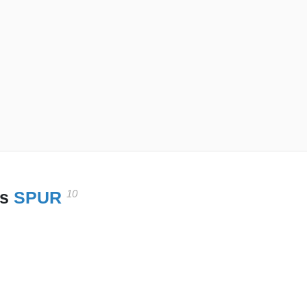
10
es
SPUR