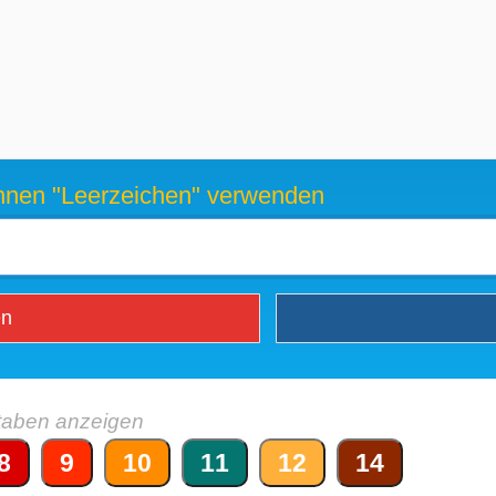
können "Leerzeichen" verwenden
en
taben anzeigen
8
9
10
11
12
14