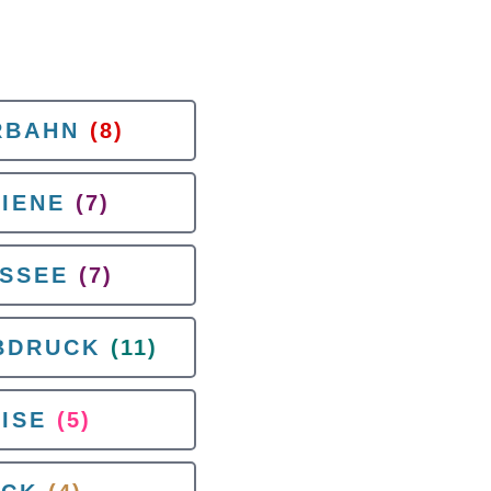
RBAHN
(8)
IENE
(7)
SSEE
(7)
BDRUCK
(11)
ISE
(5)