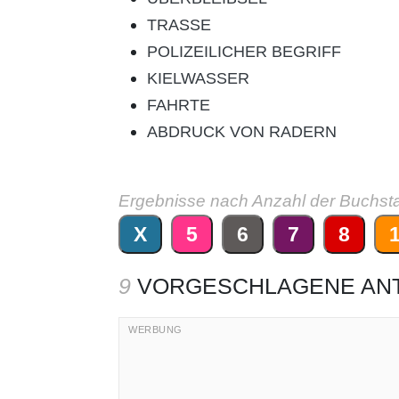
TRASSE
POLIZEILICHER BEGRIFF
KIELWASSER
FAHRTE
ABDRUCK VON RADERN
Ergebnisse nach Anzahl der Buchst
X
5
6
7
8
9
VORGESCHLAGENE AN