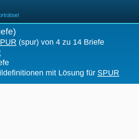
rträtsel
iefe)
SPUR
(spur) von 4 zu 14 Briefe
R
efe
ldefinitionen mit Lösung für
SPUR