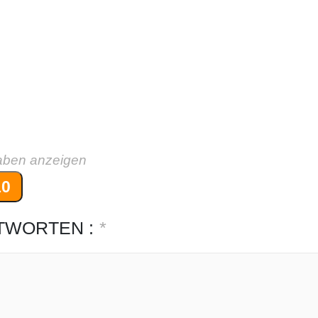
aben anzeigen
10
TWORTEN :
*