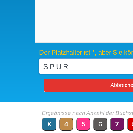
Der Platzhalter ist *, aber Sie 
Abbrech
Ergebnisse nach Anzahl der Buchs
X
4
5
6
7