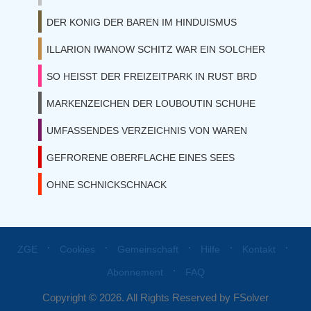
DER KONIG DER BAREN IM HINDUISMUS
ILLARION IWANOW SCHITZ WAR EIN SOLCHER
SO HEISST DER FREIZEITPARK IN RUST BRD
MARKENZEICHEN DER LOUBOUTIN SCHUHE
UMFASSENDES VERZEICHNIS VON WAREN
GEFRORENE OBERFLACHE EINES SEES
OHNE SCHNICKSCHNACK
⋅
⋅
⋅
⋅
⋅
ZGE
Cookies
Gemeinschaft
Hilfe
Kontakt
⋅
Abonnement
FAQ
Copyright © 2026. All Rights Reserved by FSolver