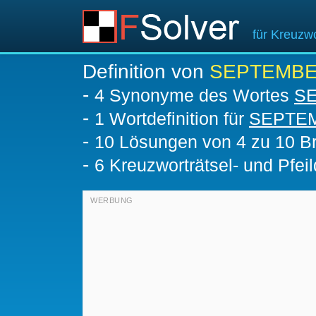
für Kreuzwo
Definition von
SEPTEMB
-
4 Synonyme des Wortes
S
-
1 Wortdefinition für
SEPTE
-
10
Lösungen von 4 zu 10 Br
-
6 Kreuzworträtsel- und Pfeil