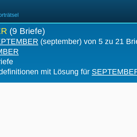
rträtsel
ER
(9 Briefe)
EPTEMBER
(september) von 5 zu 21 Bri
MBER
iefe
definitionen mit Lösung für
SEPTEMBE