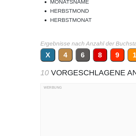
MONATSNAME
HERBSTMOND
HERBSTMONAT
Ergebnisse nach Anzahl der Buchst
X
4
6
8
9
10
VORGESCHLAGENE A