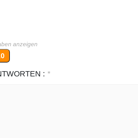
aben anzeigen
10
NTWORTEN :
*