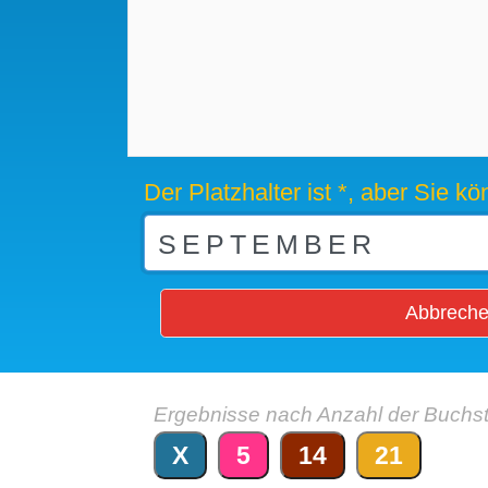
Der Platzhalter ist *, aber Sie 
Abbrech
Ergebnisse nach Anzahl der Buchs
X
5
14
21