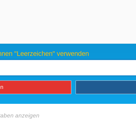
können "Leerzeichen" verwenden
en
taben anzeigen