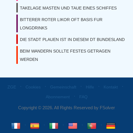
TAKELAGE MASTEN UND TAUE EINES SCHIFFES
BITTERER ROTER LIKOR OFT BASIS FUR
LONGDRINKS
DIE STADT PLAUEN IST IN DIESEM DT BUNDESLAND
BEIM WANDERN SOLLTE FESTES GETRAGEN
WERDEN
⋅
⋅
⋅
⋅
⋅
ZGE
Cookies
Gemeinschaft
Hilfe
Kontakt
⋅
Abonnement
FAQ
Copyright © 2026. All Rights Reserved by FSolver
⋅
⋅
⋅
⋅
⋅