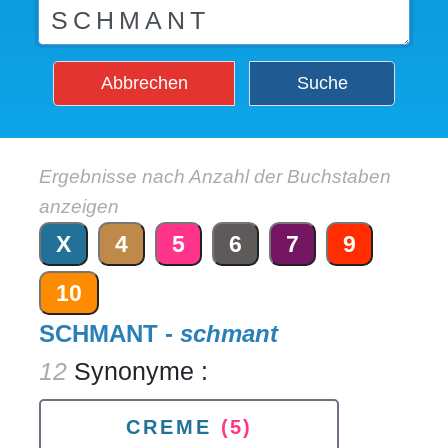
Abbrechen
Suche
Ergebnisse nach Anzahl der Buchstaben
anzeigen
X
4
5
6
7
9
10
SCHMANT -
schmant
12
Synonyme :
CREME
(5)