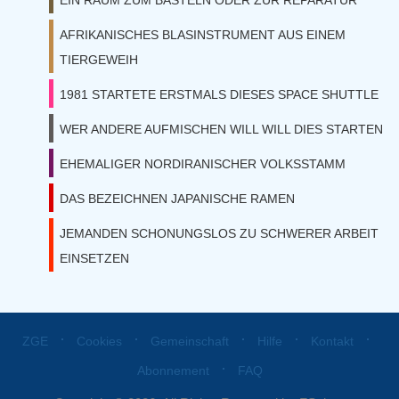
EIN RAUM ZUM BASTELN ODER ZUR REPARATUR
AFRIKANISCHES BLASINSTRUMENT AUS EINEM
TIERGEWEIH
1981 STARTETE ERSTMALS DIESES SPACE SHUTTLE
WER ANDERE AUFMISCHEN WILL WILL DIES STARTEN
EHEMALIGER NORDIRANISCHER VOLKSSTAMM
DAS BEZEICHNEN JAPANISCHE RAMEN
JEMANDEN SCHONUNGSLOS ZU SCHWERER ARBEIT
EINSETZEN
⋅
⋅
⋅
⋅
⋅
ZGE
Cookies
Gemeinschaft
Hilfe
Kontakt
⋅
Abonnement
FAQ