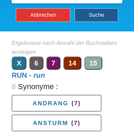
Abbrechen
Suche
Ergebnisse nach Anzahl der Buchstaben
anzeigen
X
6
7
14
15
RUN -
run
6
Synonyme :
ANDRANG
(7)
ANSTURM
(7)