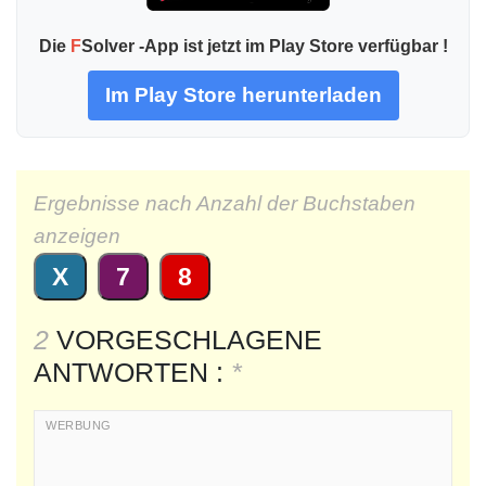
Die
F
Solver -App ist jetzt im Play Store verfügbar !
Im Play Store herunterladen
Ergebnisse nach Anzahl der Buchstaben
anzeigen
X
7
8
2
VORGESCHLAGENE
ANTWORTEN :
*