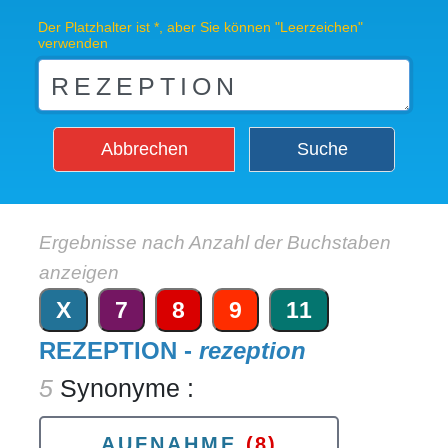
Der Platzhalter ist *, aber Sie können "Leerzeichen"
verwenden
Abbrechen
Suche
Ergebnisse nach Anzahl der Buchstaben
anzeigen
X
7
8
9
11
REZEPTION -
rezeption
5
Synonyme :
AUFNAHME
(8)