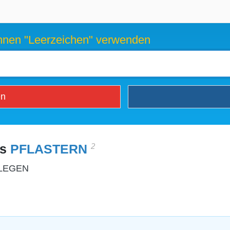
können "Leerzeichen" verwenden
en
2
es
PFLASTERN
ELEGEN