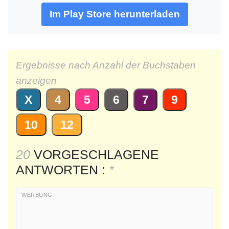
Im Play Store herunterladen
Ergebnisse nach Anzahl der Buchstaben
anzeigen
X
4
5
6
7
9
10
12
20
VORGESCHLAGENE
ANTWORTEN :
*