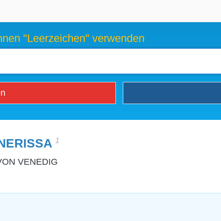
können "Leerzeichen" verwenden
en
1
NERISSA
VON VENEDIG