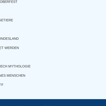
TOBERFEST
GETIERE
BUNDESLAND
TET WERDEN
RIECH MYTHOLOGIE
INES MENSCHEN
FF