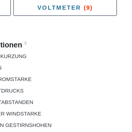
VOLTMETER
(9)
9
itionen
BKURZUNG
G
TROMSTARKE
TDRUCKS
ITABSTANDEN
ER WINDSTARKE
ON GESTIRNSHOHEN