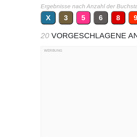
Ergebnisse nach Anzahl der Buchst
X
3
5
6
8
20
VORGESCHLAGENE A