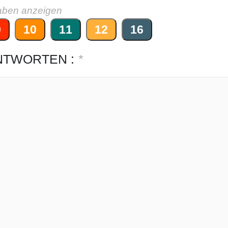
aben anzeigen
9
10
11
12
16
NTWORTEN :
*