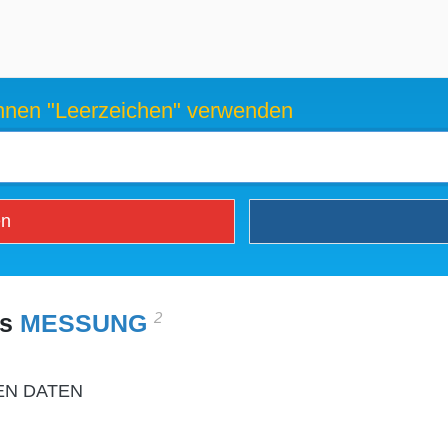
können "Leerzeichen" verwenden
en
2
es
MESSUNG
EN DATEN