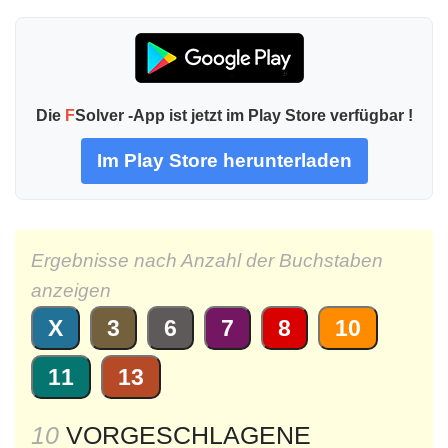
Die
F
Solver -App ist jetzt im Play Store verfügbar !
Im Play Store herunterladen
Ergebnisse nach Anzahl der Buchstaben
anzeigen
X
3
6
7
8
10
11
13
10
VORGESCHLAGENE