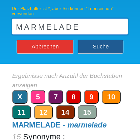
Der Platzhalter ist *, aber Sie können "Leerzeichen"
verwenden
Abbrechen
Suche
Ergebnisse nach Anzahl der Buchstaben
anzeigen
X
5
7
8
9
10
11
12
14
15
MARMELADE -
marmelade
15
Synonyme :