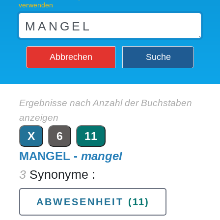
verwenden
Abbrechen
Suche
Ergebnisse nach Anzahl der Buchstaben
anzeigen
X
6
11
MANGEL -
mangel
3
Synonyme :
ABWESENHEIT
(11)