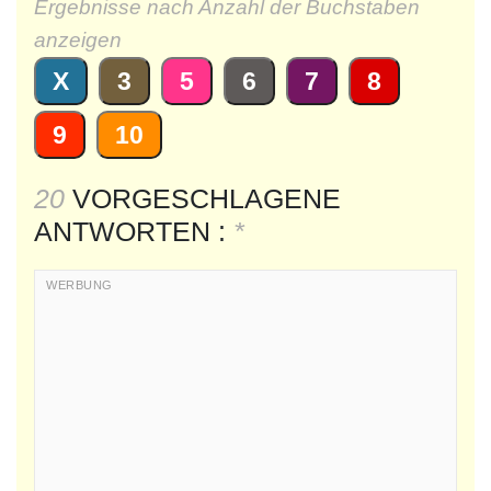
Ergebnisse nach Anzahl der Buchstaben
anzeigen
X
3
5
6
7
8
9
10
20
VORGESCHLAGENE
ANTWORTEN :
*