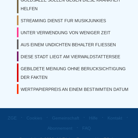
GOLDSALZE SOLLEN GEGEN DIESE KRANKHEIT
HELFEN
STREAMING DIENST FUR MUSIKJUNKIES
UNTER VERWENDUNG VON WENIGER ZEIT
AUS EINEM UNDICHTEN BEHALTER FLIESSEN
DIESE STADT LIEGT AM VIERWALDSTATTERSEE
GEBILDETE MEINUNG OHNE BERUCKSICHTIGUNG
DER FAKTEN
WERTPAPIERPREIS AN EINEM BESTIMMTEN DATUM
⋅
⋅
⋅
⋅
⋅
ZGE
Cookies
Gemeinschaft
Hilfe
Kontakt
⋅
Abonnement
FAQ