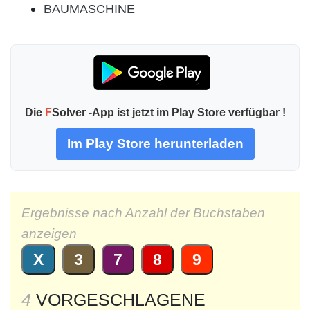
BAUMASCHINE
Die
F
Solver -App ist jetzt im Play Store verfügbar !
Im Play Store herunterladen
Ergebnisse nach Anzahl der Buchstaben
anzeigen
X
3
7
8
9
4
VORGESCHLAGENE