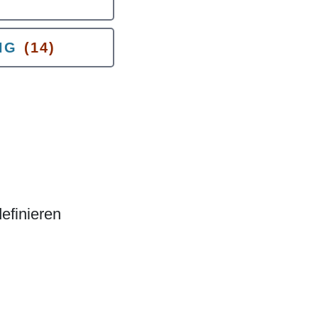
NG
(14)
efinieren