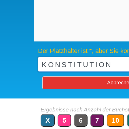
Der Platzhalter ist *, aber Sie 
Abbrech
Ergebnisse nach Anzahl der Buchs
X
5
6
7
10