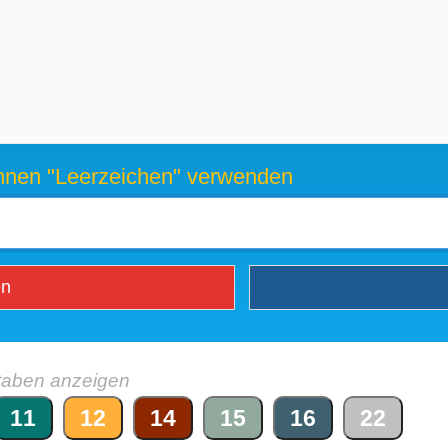
können "Leerzeichen" verwenden
en
taben anzeigen
11
12
14
15
16
22