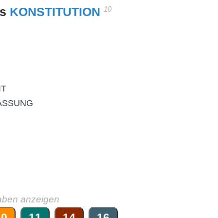
10
es
KONSTITUTION
IT
FASSUNG
aben anzeigen
10
11
14
16