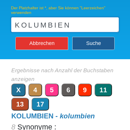
Der Platzhalter ist *, aber Sie können "Leerzeichen"
verwenden
Abbrechen
Suche
Ergebnisse nach Anzahl der Buchstaben
anzeigen
X
4
5
6
9
11
13
17
KOLUMBIEN -
kolumbien
8
Synonyme :