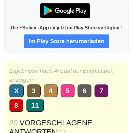
Die
F
Solver -App ist jetzt im Play Store verfügbar !
Im Play Store herunterladen
Ergebnisse nach Anzahl der Buchstaben
anzeigen
X
3
4
5
6
7
8
11
20
VORGESCHLAGENE
ANTWORTEN :
*