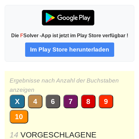
Die
F
Solver -App ist jetzt im Play Store verfügbar !
Im Play Store herunterladen
Ergebnisse nach Anzahl der Buchstaben
anzeigen
X
4
6
7
8
9
10
14
VORGESCHLAGENE