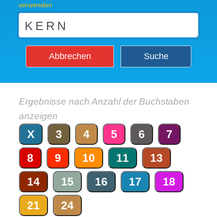
verwenden
Abbrechen
Suche
Ergebnisse nach Anzahl der Buchstaben
anzeigen
X
3
4
5
6
7
8
9
10
11
13
14
15
16
17
18
21
24