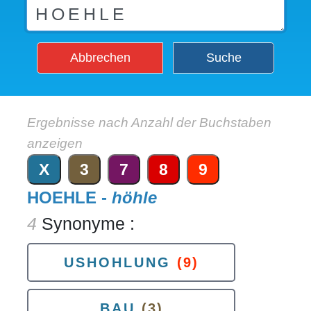
Abbrechen
Suche
Ergebnisse nach Anzahl der Buchstaben
anzeigen
X
3
7
8
9
HOEHLE -
höhle
4
Synonyme :
USHOHLUNG
(9)
BAU
(3)