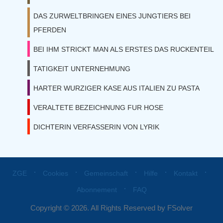
DAS ZURWELTBRINGEN EINES JUNGTIERS BEI
PFERDEN
BEI IHM STRICKT MAN ALS ERSTES DAS RUCKENTEIL
TATIGKEIT UNTERNEHMUNG
HARTER WURZIGER KASE AUS ITALIEN ZU PASTA
VERALTETE BEZEICHNUNG FUR HOSE
DICHTERIN VERFASSERIN VON LYRIK
⋅
⋅
⋅
⋅
⋅
ZGE
Cookies
Gemeinschaft
Hilfe
Kontakt
⋅
Abonnement
FAQ
Copyright © 2026. All Rights Reserved by FSolver