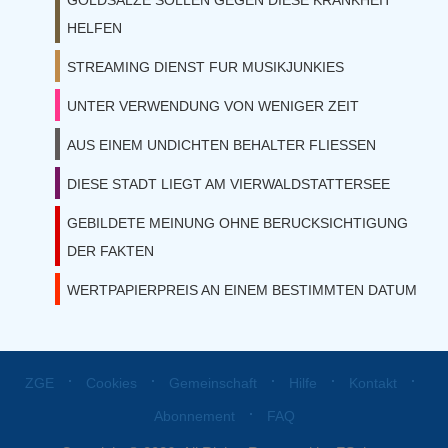
GOLDSALZE SOLLEN GEGEN DIESE KRANKHEIT
HELFEN
STREAMING DIENST FUR MUSIKJUNKIES
UNTER VERWENDUNG VON WENIGER ZEIT
AUS EINEM UNDICHTEN BEHALTER FLIESSEN
DIESE STADT LIEGT AM VIERWALDSTATTERSEE
GEBILDETE MEINUNG OHNE BERUCKSICHTIGUNG
DER FAKTEN
WERTPAPIERPREIS AN EINEM BESTIMMTEN DATUM
⋅
⋅
⋅
⋅
⋅
ZGE
Cookies
Gemeinschaft
Hilfe
Kontakt
⋅
Abonnement
FAQ