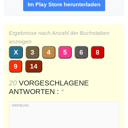
Im Play Store herunterladen
Ergebnisse nach Anzahl der Buchstaben
anzeigen
X
3
4
5
6
8
9
14
20
VORGESCHLAGENE
ANTWORTEN :
*