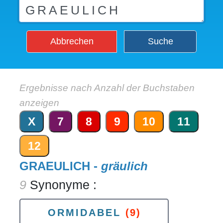
Abbrechen
Suche
Ergebnisse nach Anzahl der Buchstaben
anzeigen
X
7
8
9
10
11
12
GRAEULICH -
gräulich
9
Synonyme :
ORMIDABEL
(9)