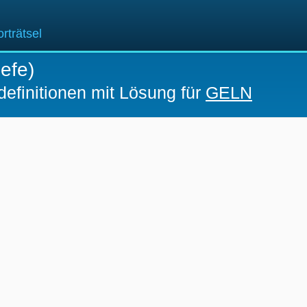
rträtsel
iefe)
definitionen mit Lösung für
GELN