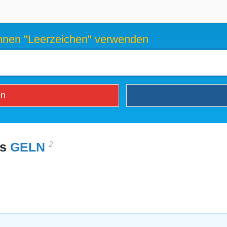
können "Leerzeichen" verwenden
en
2
es
GELN