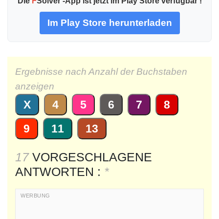
Die
F
Solver -App ist jetzt im Play Store verfügbar !
Im Play Store herunterladen
Ergebnisse nach Anzahl der Buchstaben
anzeigen
X
4
5
6
7
8
9
11
13
17
VORGESCHLAGENE
ANTWORTEN :
*