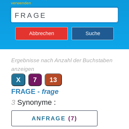
verwenden
Abbrechen
Suche
Ergebnisse nach Anzahl der Buchstaben
anzeigen
X
7
13
FRAGE -
frage
3
Synonyme :
ANFRAGE
(7)