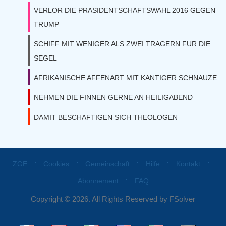
VERLOR DIE PRASIDENTSCHAFTSWAHL 2016 GEGEN
TRUMP
SCHIFF MIT WENIGER ALS ZWEI TRAGERN FUR DIE
SEGEL
AFRIKANISCHE AFFENART MIT KANTIGER SCHNAUZE
NEHMEN DIE FINNEN GERNE AN HEILIGABEND
DAMIT BESCHAFTIGEN SICH THEOLOGEN
⋅
⋅
⋅
⋅
⋅
ZGE
Cookies
Gemeinschaft
Hilfe
Kontakt
⋅
Abonnement
FAQ
Copyright © 2026. All Rights Reserved by FSolver