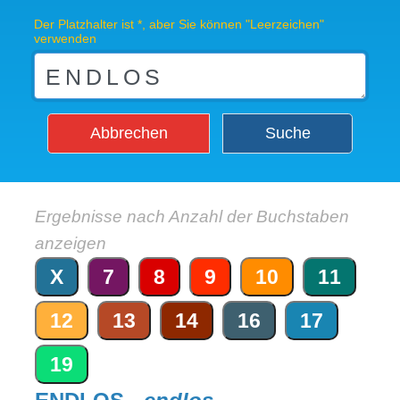
Der Platzhalter ist *, aber Sie können "Leerzeichen"
verwenden
Abbrechen
Suche
Ergebnisse nach Anzahl der Buchstaben
anzeigen
X
7
8
9
10
11
12
13
14
16
17
19