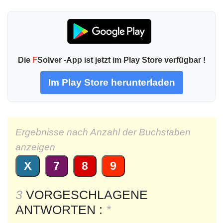
Die
F
Solver -App ist jetzt im Play Store verfügbar !
Im Play Store herunterladen
Ergebnisse nach Anzahl der Buchstaben
anzeigen
X
7
8
9
3
VORGESCHLAGENE
ANTWORTEN :
*