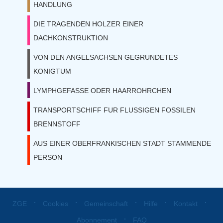
HANDLUNG
DIE TRAGENDEN HOLZER EINER
DACHKONSTRUKTION
VON DEN ANGELSACHSEN GEGRUNDETES
KONIGTUM
LYMPHGEFASSE ODER HAARROHRCHEN
TRANSPORTSCHIFF FUR FLUSSIGEN FOSSILEN
BRENNSTOFF
AUS EINER OBERFRANKISCHEN STADT STAMMENDE
PERSON
⋅
⋅
⋅
⋅
⋅
ZGE
Cookies
Gemeinschaft
Hilfe
Kontakt
⋅
Abonnement
FAQ