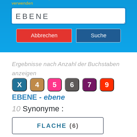
verwenden
Abbrechen
Suche
Ergebnisse nach Anzahl der Buchstaben
anzeigen
X
4
5
6
7
9
EBENE -
ebene
10
Synonyme :
FLACHE
(6)