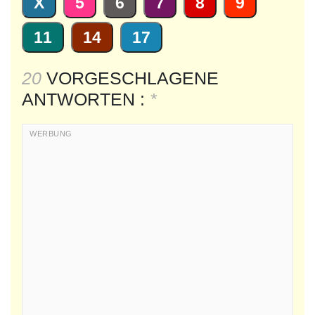
X
5
6
7
8
9
11
14
17
20
VORGESCHLAGENE
ANTWORTEN :
*