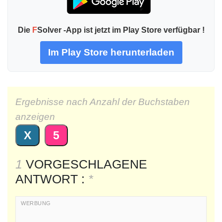
Die
F
Solver -App ist jetzt im Play Store verfügbar !
Im Play Store herunterladen
Ergebnisse nach Anzahl der Buchstaben
anzeigen
X
5
1
VORGESCHLAGENE
ANTWORT :
*