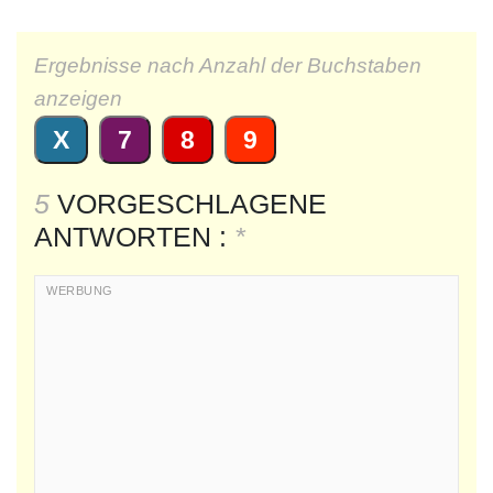
Ergebnisse nach Anzahl der Buchstaben
anzeigen
X
7
8
9
5
VORGESCHLAGENE
ANTWORTEN :
*